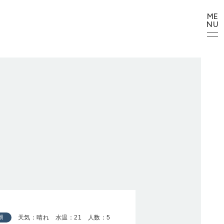
ME
NU
天気：晴れ 水温：21 人数：5
潮