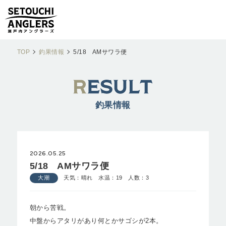
TOP
釣果情報
5/18 AMサワラ便
釣果情報
2026.05.25
5/18 AMサワラ便
大潮
天気：晴れ 水温：19 人数：3
朝から苦戦。
中盤からアタリがあり何とかサゴシが2本。